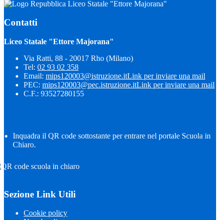
Liceo Statale "Ettore Majorana"
Contatti
Liceo Statale "Ettore Majorana"
Via Ratti, 88 - 20017 Rho (Milano)
Tel:
02 93 02 358
Email:
mips120003@istruzione.it
Link per inviare una mail
PEC:
mips120003@pec.istruzione.it
Link per inviare una mail
C.F.: 93527280155
Inquadra il QR code sottostante per entrare nel portale Scuola in
Chiaro.
Sezione Link Utili
Cookie policy