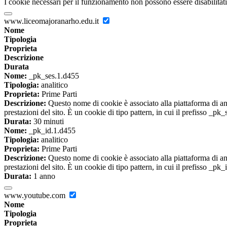
I cookie necessari per il funzionamento non possono essere disabilitati.
www.liceomajoranarho.edu.it
Nome
Tipologia
Proprieta
Descrizione
Durata
Nome:
_pk_ses.1.d455
Tipologia:
analitico
Proprieta:
Prime Parti
Descrizione:
Questo nome di cookie è associato alla piattaforma di ana
prestazioni del sito. È un cookie di tipo pattern, in cui il prefisso _pk
Durata:
30 minuti
Nome:
_pk_id.1.d455
Tipologia:
analitico
Proprieta:
Prime Parti
Descrizione:
Questo nome di cookie è associato alla piattaforma di ana
prestazioni del sito. È un cookie di tipo pattern, in cui il prefisso _pk
Durata:
1 anno
www.youtube.com
Nome
Tipologia
Proprieta