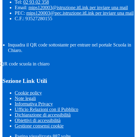
Tel:
02 93 02 358
Email:
mips120003@istruzione.it
Link per inviare una mail
PEC:
mips120003@pec.istruzione.it
Link per inviare una mail
C.F.: 93527280155
Inquadra il QR code sottostante per entrare nel portale Scuola in
Chiaro.
Sezione Link Utili
Cookie policy
Note legali
Informativa Privacy
Ufficio Relazioni con il Pubblico
Dichiarazione di accessibilità
Obiettivi di accessibilità
Gestione consensi cookie
Pagina visualizzata
887
volte