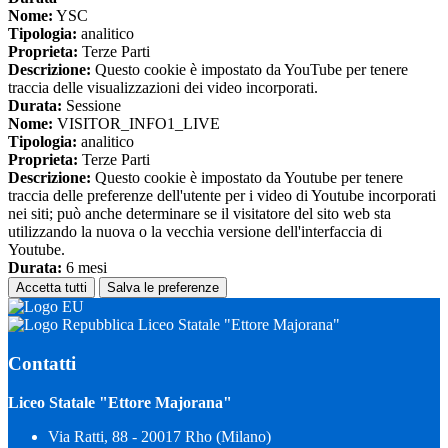
Nome:
YSC
Tipologia:
analitico
Proprieta:
Terze Parti
Descrizione:
Questo cookie è impostato da YouTube per tenere
traccia delle visualizzazioni dei video incorporati.
Durata:
Sessione
Nome:
VISITOR_INFO1_LIVE
Tipologia:
analitico
Proprieta:
Terze Parti
Descrizione:
Questo cookie è impostato da Youtube per tenere
traccia delle preferenze dell'utente per i video di Youtube incorporati
nei siti; può anche determinare se il visitatore del sito web sta
utilizzando la nuova o la vecchia versione dell'interfaccia di
Youtube.
Durata:
6 mesi
Accetta tutti
Salva le preferenze
Liceo Statale "Ettore Majorana"
Contatti
Liceo Statale "Ettore Majorana"
Via Ratti, 88 - 20017 Rho (Milano)