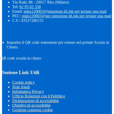
Via Ratti, 88 - 20017 Rho (Milano)
Tel:
02 93 02 358
Email:
mips120003@istruzione.it
Link per inviare una mail
PEC:
mips120003@pec.istruzione.it
Link per inviare una mail
C.F.: 93527280155
Inquadra il QR code sottostante per entrare nel portale Scuola in
Chiaro.
Sezione Link Utili
Cookie policy
Note legali
Informativa Privacy
Ufficio Relazioni con il Pubblico
Dichiarazione di accessibilità
Obiettivi di accessibilità
Gestione consensi cookie