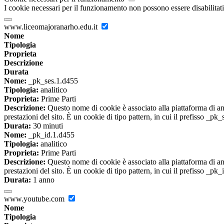
I cookie necessari per il funzionamento non possono essere disabilitati.
www.liceomajoranarho.edu.it
Nome
Tipologia
Proprieta
Descrizione
Durata
Nome:
_pk_ses.1.d455
Tipologia:
analitico
Proprieta:
Prime Parti
Descrizione:
Questo nome di cookie è associato alla piattaforma di ana
prestazioni del sito. È un cookie di tipo pattern, in cui il prefisso _pk
Durata:
30 minuti
Nome:
_pk_id.1.d455
Tipologia:
analitico
Proprieta:
Prime Parti
Descrizione:
Questo nome di cookie è associato alla piattaforma di ana
prestazioni del sito. È un cookie di tipo pattern, in cui il prefisso _pk
Durata:
1 anno
www.youtube.com
Nome
Tipologia