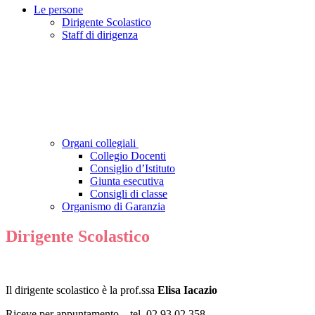
Le persone
Dirigente Scolastico
Staff di dirigenza
Organi collegiali
Collegio Docenti
Consiglio d’Istituto
Giunta esecutiva
Consigli di classe
Organismo di Garanzia
Dirigente Scolastico
Il dirigente scolastico è la prof.ssa
Elisa Iacazio
Riceve per appuntamento – tel. 02 93 02 358