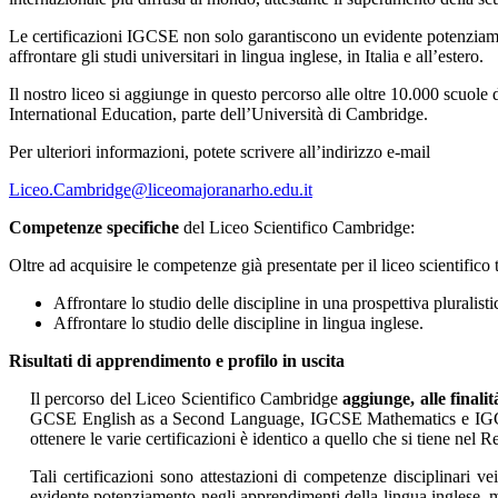
Le certificazioni IGCSE non solo garantiscono un evidente potenziame
affrontare gli studi universitari in lingua inglese, in Italia e all’estero.
Il nostro liceo si aggiunge in questo percorso alle oltre 10.000 scu
International Education, parte dell’Università di Cambridge.
Per ulteriori informazioni, potete scrivere all’indirizzo e-mail
Liceo.Cambridge@liceomajoranarho.edu.it
Competenze specifiche
del Liceo Scientifico Cambridge:
Oltre ad acquisire le competenze già presentate per il liceo scientific
Affrontare lo studio delle discipline in una prospettiva pluralisti
Affrontare lo studio delle discipline in lingua inglese.
Risultati di apprendimento e profilo in uscita
Il percorso del Liceo Scientifico Cambridge
aggiunge, alle finalit
GCSE English as a Second Language, IGCSE Mathematics e IGCSE B
ottenere le varie certificazioni è identico a quello che si tiene ne
Tali certificazioni sono attestazioni di competenze disciplinari v
evidente potenziamento negli apprendimenti della lingua inglese, ma 