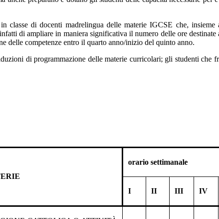
za in classe di docenti madrelingua delle materie IGCSE che, insieme
atti di ampliare in maniera significativa il numero delle ore destinate al
ne delle competenze entro il quarto anno/inizio del quinto anno.
uzioni di programmazione delle materie curricolari; gli studenti che fre
orario settimanale
ERIE
I
II
III
IV