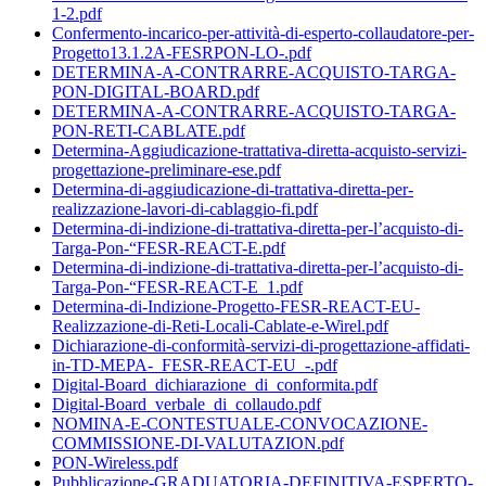
1-2.pdf
Confermento-incarico-per-attività-di-esperto-collaudatore-per-
Progetto13.1.2A-FESRPON-LO-.pdf
DETERMINA-A-CONTRARRE-ACQUISTO-TARGA-
PON-DIGITAL-BOARD.pdf
DETERMINA-A-CONTRARRE-ACQUISTO-TARGA-
PON-RETI-CABLATE.pdf
Determina-Aggiudicazione-trattativa-diretta-acquisto-servizi-
progettazione-preliminare-ese.pdf
Determina-di-aggiudicazione-di-trattativa-diretta-per-
realizzazione-lavori-di-cablaggio-fi.pdf
Determina-di-indizione-di-trattativa-diretta-per-l’acquisto-di-
Targa-Pon-“FESR-REACT-E.pdf
Determina-di-indizione-di-trattativa-diretta-per-l’acquisto-di-
Targa-Pon-“FESR-REACT-E_1.pdf
Determina-di-Indizione-Progetto-FESR-REACT-EU-
Realizzazione-di-Reti-Locali-Cablate-e-Wirel.pdf
Dichiarazione-di-conformità-servizi-di-progettazione-affidati-
in-TD-MEPA-_FESR-REACT-EU_-.pdf
Digital-Board_dichiarazione_di_conformita.pdf
Digital-Board_verbale_di_collaudo.pdf
NOMINA-E-CONTESTUALE-CONVOCAZIONE-
COMMISSIONE-DI-VALUTAZION.pdf
PON-Wireless.pdf
Pubblicazione-GRADUATORIA-DEFINITIVA-ESPERTO-