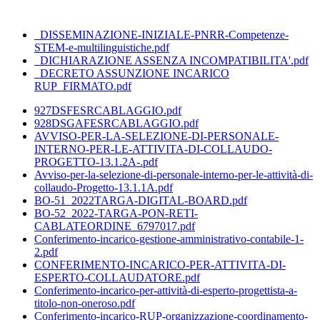
_DISSEMINAZIONE-INIZIALE-PNRR-Competenze-
STEM-e-multilinguistiche.pdf
_DICHIARAZIONE ASSENZA INCOMPATIBILITA'.pdf
_DECRETO ASSUNZIONE INCARICO
RUP_FIRMATO.pdf
927DSFESRCABLAGGIO.pdf
928DSGAFESRCABLAGGIO.pdf
AVVISO-PER-LA-SELEZIONE-DI-PERSONALE-
INTERNO-PER-LE-ATTIVITA-DI-COLLAUDO-
PROGETTO-13.1.2A-.pdf
Avviso-per-la-selezione-di-personale-interno-per-le-attività-di-
collaudo-Progetto-13.1.1A.pdf
BO-51_2022TARGA-DIGITAL-BOARD.pdf
BO-52_2022-TARGA-PON-RETI-
CABLATEORDINE_6797017.pdf
Conferimento-incarico-gestione-amministrativo-contabile-1-
2.pdf
CONFERIMENTO-INCARICO-PER-ATTIVITA-DI-
ESPERTO-COLLAUDATORE.pdf
Conferimento-incarico-per-attività-di-esperto-progettista-a-
titolo-non-oneroso.pdf
Conferimento-incarico-RUP-organizzazione-coordinamento-