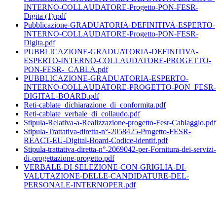
INTERNO-COLLAUDATORE-Progetto-PON-FESR-
Digita (1).pdf
Pubblicazione-GRADUATORIA-DEFINITIVA-ESPERTO-
INTERNO-COLLAUDATORE-Progetto-PON-FESR-
Digita.pdf
PUBBLICAZIONE-GRADUATORIA-DEFINITIVA-
ESPERTO-INTERNO-COLLAUDATORE-PROGETTO-
PON-FESR-_CABLA.pdf
PUBBLICAZIONE-GRADUATORIA-ESPERTO-
INTERNO-COLLAUDATORE-PROGETTO-PON_FESR-
DIGITAL-BOARD.pdf
Reti-cablate_dichiarazione_di_conformita.pdf
Reti-cablate_verbale_di_collaudo.pdf
Stipula-Relativa-a-Realizzazione-progetto-Fesr-Cablaggio.pdf
Stipula-Trattativa-diretta-n°-2058425-Progetto-FESR-
REACT-EU-Digital-Board-Codice-identif.pdf
Stipula-trattativa-diretta-n°-2069042-per-Fornitura-dei-servizi-
di-progettazione-progetto.pdf
VERBALE-DI-SELEZIONE-CON-GRIGLIA-DI-
VALUTAZIONE-DELLE-CANDIDATURE-DEL-
PERSONALE-INTERNOPER.pdf