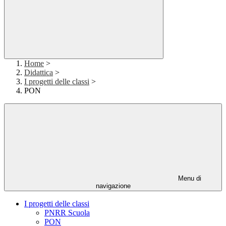
Home
>
Didattica
>
I progetti delle classi
>
PON
Menu di
navigazione
I progetti delle classi
PNRR Scuola
PON