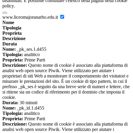
disabilitati. È possibile consultare l'elenco nella pagina della cookie
policy.
www.liceomajoranarho.edu.it
Nome
Tipologia
Proprieta
Descrizione
Durata
Nome:
_pk_ses.1.d455
Tipologia:
analitico
Proprieta:
Prime Parti
Descrizione:
Questo nome di cookie è associato alla piattaforma di
analisi web open source Piwik. Viene utilizzato per aiutare i
proprietari di siti Web a monitorare il comportamento dei visitatori e
misurare le prestazioni del sito. È un cookie di tipo pattern, in cui il
prefisso _pk_ses è seguito da una breve serie di numeri e lettere, che
si ritiene sia un codice di riferimento per il dominio che imposta il
cookie.
Durata:
30 minuti
Nome:
_pk_id.1.d455
Tipologia:
analitico
Proprieta:
Prime Parti
Descrizione:
Questo nome di cookie è associato alla piattaforma di
analisi web open source Piwik. Viene utilizzato per aiutare i