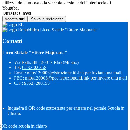
utilizzando la nuova o la vecchia versione dell'interfaccia di
Youtube.
Durata:
6 mesi
Accetta tutti
Salva le preferenze
Liceo Statale "Ettore Majorana"
Contatti
Liceo Statale "Ettore Majorana"
Via Ratti, 88 - 20017 Rho (Milano)
Tel:
02 93 02 358
Email:
mips120003@istruzione.it
Link per inviare una mail
PEC:
mips120003@pec.istruzione.it
Link per inviare una mail
C.F.: 93527280155
Inquadra il QR code sottostante per entrare nel portale Scuola in
Chiaro.