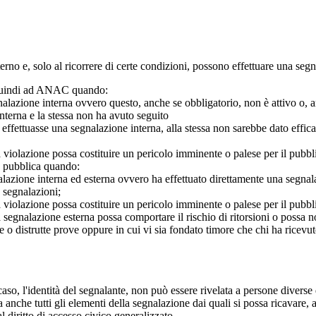
 interno e, solo al ricorrere di certe condizioni, possono effettuare una s
o quindi ad ANAC quando:
gnalazione interna ovvero questo, anche se obbligatorio, non è attivo o, 
nterna e la stessa non ha avuto seguito
e effettuasse una segnalazione interna, alla stessa non sarebbe dato eff
 violazione possa costituire un pericolo imminente o palese per il pubbl
e pubblica quando:
azione interna ed esterna ovvero ha effettuato direttamente una segnalazio
e segnalazioni;
 violazione possa costituire un pericolo imminente o palese per il pubbli
 segnalazione esterna possa comportare il rischio di ritorsioni o possa n
 o distrutte prove oppure in cui vi sia fondato timore che chi ha ricevut
so, l'identità del segnalante, non può essere rivelata a persone diverse 
nche tutti gli elementi della segnalazione dai quali si possa ricavare, 
al diritto di accesso civico generalizzato