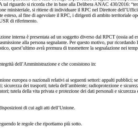
 A tal riguardo si ricorda che in base alla Delibera ANAC 430/2016: “tenu
ne ministeriale, si ritiene di individuare il RPC nel Direttore dell’Uffici
 esteso, al fine di agevolare il RPC, i dirigenti di ambito territoriale o
’USR di riferimento.
azione interna è presentata ad un soggetto diverso dal RPCT (ossia ad ese
trasmissione alla persona segnalante. Per questo motivo, pur ricordand
lastico, quest’ultimo avrà premura di trasmettere la segnalazione nei tem
ntegrità dell’Amministrazione e che consistono in:
Unione europea o nazionali relativi ai seguenti settori: appalti pubblici; s
; sicurezza dei trasporti; tutela dell’ambiente; radioprotezione e sicurez
ri; tutela della vita privata e protezione dei dati personali e sicurezza de
isposizioni di cui agli atti dell’Unione.
seguendo le regole che riportiamo più sotto.