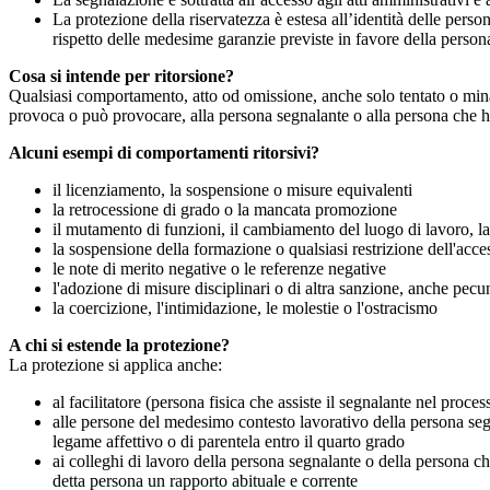
La protezione della riservatezza è estesa all’identità delle pers
rispetto delle medesime garanzie previste in favore della person
Cosa si intende per ritorsione?
Qualsiasi comportamento, atto od omissione, anche solo tentato o minacc
provoca o può provocare, alla persona segnalante o alla persona che ha 
Alcuni esempi di comportamenti ritorsivi?
il licenziamento, la sospensione o misure equivalenti
la retrocessione di grado o la mancata promozione
il mutamento di funzioni, il cambiamento del luogo di lavoro, la 
la sospensione della formazione o qualsiasi restrizione dell'acces
le note di merito negative o le referenze negative
l'adozione di misure disciplinari o di altra sanzione, anche pecu
la coercizione, l'intimidazione, le molestie o l'ostracismo
A chi si estende la protezione?
La protezione si applica anche:
al facilitatore (persona fisica che assiste il segnalante nel pro
alle persone del medesimo contesto lavorativo della persona segn
legame affettivo o di parentela entro il quarto grado
ai colleghi di lavoro della persona segnalante o della persona 
detta persona un rapporto abituale e corrente