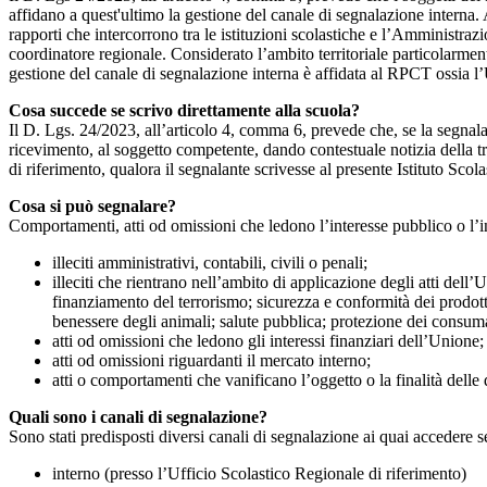
affidano a quest'ultimo la gestione del canale di segnalazione interna.
rapporti che intercorrono tra le istituzioni scolastiche e l’Amministrazio
coordinatore regionale. Considerato l’ambito territoriale particolarmente
gestione del canale di segnalazione interna è affidata al RPCT ossia l
Cosa succede se scrivo direttamente alla scuola?
Il D. Lgs. 24/2023, all’articolo 4, comma 6, prevede che, se la segnal
ricevimento, al soggetto competente, dando contestuale notizia della 
di riferimento, qualora il segnalante scrivesse al presente Istituto Sco
Cosa si può segnalare?
Comportamenti, atti od omissioni che ledono l’interesse pubblico o l’i
illeciti amministrativi, contabili, civili o penali;
illeciti che rientrano nell’ambito di applicazione degli atti dell’
finanziamento del terrorismo; sicurezza e conformità dei prodotti
benessere degli animali; salute pubblica; protezione dei consumato
atti od omissioni che ledono gli interessi finanziari dell’Unione;
atti od omissioni riguardanti il mercato interno;
atti o comportamenti che vanificano l’oggetto o la finalità delle d
Quali sono i canali di segnalazione?
Sono stati predisposti diversi canali di segnalazione ai quai accedere 
interno (presso l’Ufficio Scolastico Regionale di riferimento)