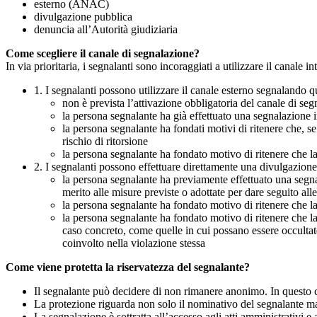
esterno (ANAC)
divulgazione pubblica
denuncia all’Autorità giudiziaria
Come scegliere il canale di segnalazione?
In via prioritaria, i segnalanti sono incoraggiati a utilizzare il canale
1. I segnalanti possono utilizzare il canale esterno segnaland
non è prevista l’attivazione obbligatoria del canale di se
la persona segnalante ha già effettuato una segnalazione i
la persona segnalante ha fondati motivi di ritenere che, s
rischio di ritorsione
la persona segnalante ha fondato motivo di ritenere che la
2. I segnalanti possono effettuare direttamente una divulgazion
la persona segnalante ha previamente effettuato una segnal
merito alle misure previste o adottate per dare seguito all
la persona segnalante ha fondato motivo di ritenere che la
la persona segnalante ha fondato motivo di ritenere che la
caso concreto, come quelle in cui possano essere occultate
coinvolto nella violazione stessa
Come viene protetta la riservatezza del segnalante?
Il segnalante può decidere di non rimanere anonimo. In questo ca
La protezione riguarda non solo il nominativo del segnalante ma a
La segnalazione è sottratta all’accesso agli atti amministrativi e 