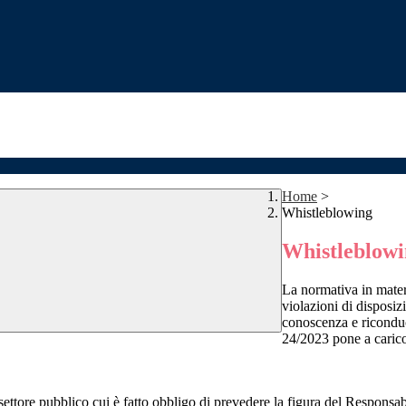
Home
>
Whistleblowing
Whistleblow
La normativa in mater
violazioni di disposiz
conoscenza e riconduc
24/2023 pone a carico 
 settore pubblico cui è fatto obbligo di prevedere la figura del Respon