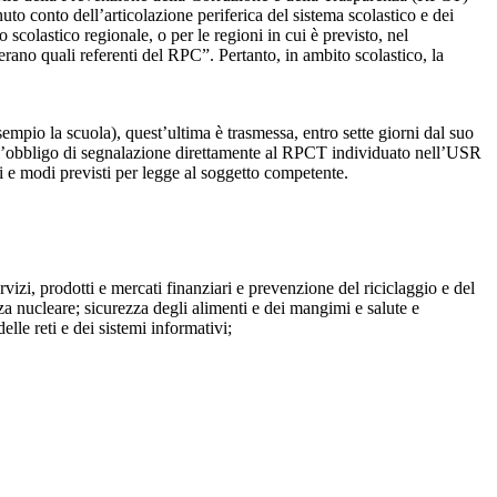
to conto dell’articolazione periferica del sistema scolastico e dei
o scolastico regionale, o per le regioni in cui è previsto, nel
perano quali referenti del RPC”. Pertanto, in ambito scolastico, la
mpio la scuola), quest’ultima è trasmessa, entro sette giorni dal suo
o l’obbligo di segnalazione direttamente al RPCT individuato nell’USR
pi e modi previsti per legge al soggetto competente.
ervizi, prodotti e mercati finanziari e prevenzione del riciclaggio e del
za nucleare; sicurezza degli alimenti e dei mangimi e salute e
lle reti e dei sistemi informativi;