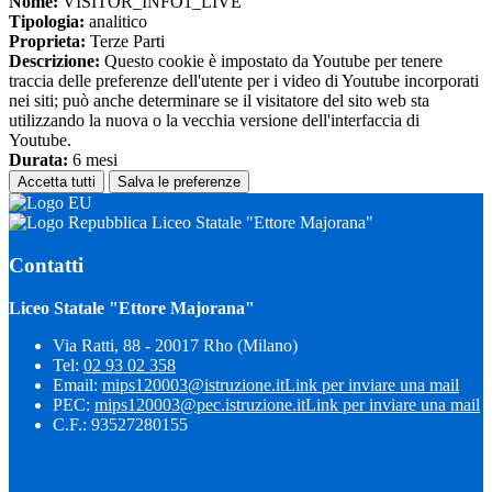
Nome:
VISITOR_INFO1_LIVE
Tipologia:
analitico
Proprieta:
Terze Parti
Descrizione:
Questo cookie è impostato da Youtube per tenere
traccia delle preferenze dell'utente per i video di Youtube incorporati
nei siti; può anche determinare se il visitatore del sito web sta
utilizzando la nuova o la vecchia versione dell'interfaccia di
Youtube.
Durata:
6 mesi
Accetta tutti
Salva le preferenze
Liceo Statale "Ettore Majorana"
Contatti
Liceo Statale "Ettore Majorana"
Via Ratti, 88 - 20017 Rho (Milano)
Tel:
02 93 02 358
Email:
mips120003@istruzione.it
Link per inviare una mail
PEC:
mips120003@pec.istruzione.it
Link per inviare una mail
C.F.: 93527280155