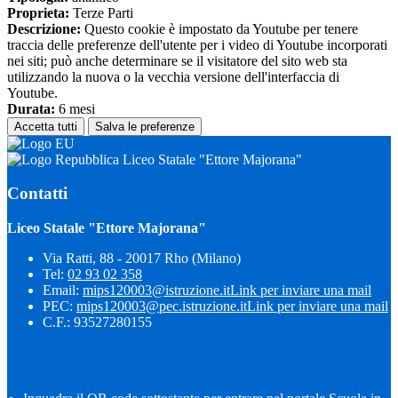
Proprieta:
Terze Parti
Descrizione:
Questo cookie è impostato da Youtube per tenere
traccia delle preferenze dell'utente per i video di Youtube incorporati
nei siti; può anche determinare se il visitatore del sito web sta
utilizzando la nuova o la vecchia versione dell'interfaccia di
Youtube.
Durata:
6 mesi
Accetta tutti
Salva le preferenze
Liceo Statale "Ettore Majorana"
Contatti
Liceo Statale "Ettore Majorana"
Via Ratti, 88 - 20017 Rho (Milano)
Tel:
02 93 02 358
Email:
mips120003@istruzione.it
Link per inviare una mail
PEC:
mips120003@pec.istruzione.it
Link per inviare una mail
C.F.: 93527280155