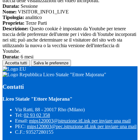
traccia delle visualizzazioni dei video incorporati.
Durata:
Sessione
Nome:
VISITOR_INFO1_LIVE
Tipologia:
analitico
Proprieta:
Terze Parti
Descrizione:
Questo cookie è impostato da Youtube per tenere
traccia delle preferenze dell'utente per i video di Youtube incorporati
nei siti; può anche determinare se il visitatore del sito web sta
utilizzando la nuova o la vecchia versione dell'interfaccia di
Youtube.
Durata:
6 mesi
Accetta tutti
Salva le preferenze
Liceo Statale "Ettore Majorana"
Contatti
Liceo Statale "Ettore Majorana"
Via Ratti, 88 - 20017 Rho (Milano)
Tel:
02 93 02 358
Email:
mips120003@istruzione.it
Link per inviare una mail
PEC:
mips120003@pec.istruzione.it
Link per inviare una mail
C.F.: 93527280155