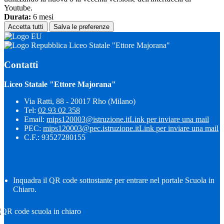
Youtube.
Durata:
6 mesi
Accetta tutti
Salva le preferenze
Liceo Statale "Ettore Majorana"
Contatti
Liceo Statale "Ettore Majorana"
Via Ratti, 88 - 20017 Rho (Milano)
Tel:
02 93 02 358
Email:
mips120003@istruzione.it
Link per inviare una mail
PEC:
mips120003@pec.istruzione.it
Link per inviare una mail
C.F.: 93527280155
Inquadra il QR code sottostante per entrare nel portale Scuola in
Chiaro.