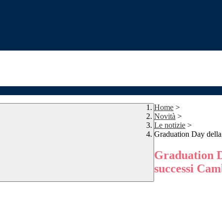
Home
>
Novità
>
Le notizie
>
Graduation Day della 
Graduation Da
successi Cam