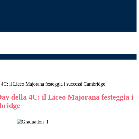
4C: il Liceo Majorana festeggia i successi Cambridge
y della 4C: il Liceo Majorana festeggia i
bridge