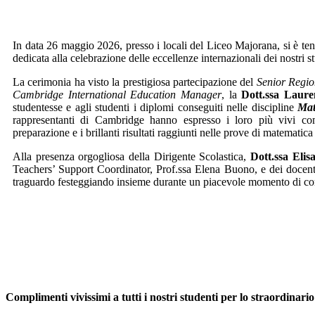
In data 26 maggio 2026, presso i locali del Liceo Majorana, si è ten
dedicata alla celebrazione delle eccellenze internazionali dei nostri s
La cerimonia ha visto la prestigiosa partecipazione del
Senior Regi
Cambridge International Education Manager
, la
Dott.ssa Laure
studentesse e agli studenti i diplomi conseguiti nelle discipline
Mat
rappresentanti di Cambridge hanno espresso i loro più vivi com
preparazione e i brillanti risultati raggiunti nelle prove di matematica
Alla presenza orgogliosa della Dirigente Scolastica,
Dott.ssa Elis
Teachers’ Support Coordinator, Prof.ssa Elena Buono, e dei docenti
traguardo festeggiando insieme durante un piacevole momento di cond
Complimenti vivissimi a tutti i nostri studenti per lo straordinari