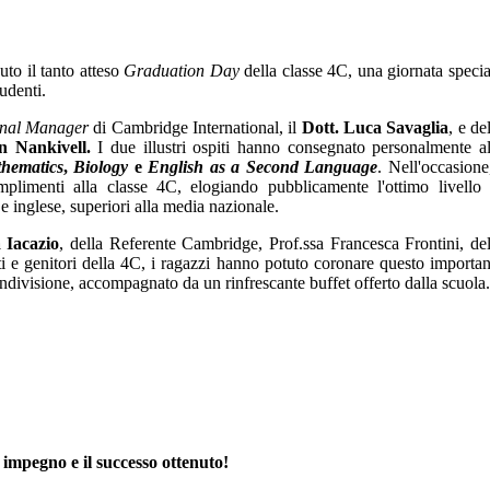
uto il tanto atteso
Graduation Day
della classe 4C, una giornata specia
tudenti.
onal Manager
di Cambridge International, il
Dott. Luca Savaglia
, e de
n Nankivell.
I due illustri ospiti hanno consegnato personalmente al
hematics
,
Biology
e
English as a Second Language
. Nell'occasione,
plimenti alla classe 4C, elogiando pubblicamente l'ottimo livello 
 e inglese, superiori alla media nazionale.
a Iacazio
, della Referente Cambridge, Prof.ssa Francesca Frontini, del
 e genitori della 4C, i ragazzi hanno potuto coronare questo importan
ivisione, accompagnato da un rinfrescante buffet offerto dalla scuola.
o impegno e il successo ottenuto!