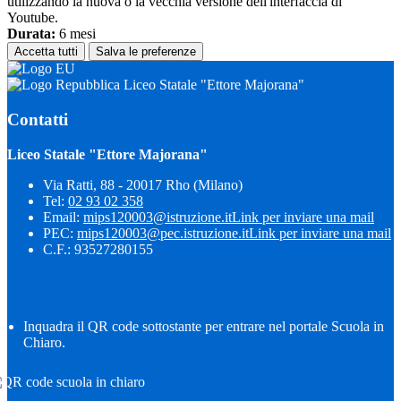
utilizzando la nuova o la vecchia versione dell'interfaccia di
Youtube.
Durata:
6 mesi
Accetta tutti
Salva le preferenze
Liceo Statale "Ettore Majorana"
Contatti
Liceo Statale "Ettore Majorana"
Via Ratti, 88 - 20017 Rho (Milano)
Tel:
02 93 02 358
Email:
mips120003@istruzione.it
Link per inviare una mail
PEC:
mips120003@pec.istruzione.it
Link per inviare una mail
C.F.: 93527280155
Inquadra il QR code sottostante per entrare nel portale Scuola in
Chiaro.