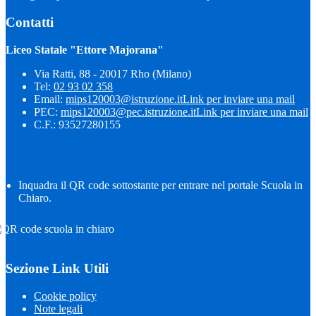
Contatti
Liceo Statale "Ettore Majorana"
Via Ratti, 88 - 20017 Rho (Milano)
Tel:
02 93 02 358
Email:
mips120003@istruzione.it
Link per inviare una mail
PEC:
mips120003@pec.istruzione.it
Link per inviare una mail
C.F.: 93527280155
Inquadra il QR code sottostante per entrare nel portale Scuola in
Chiaro.
Sezione Link Utili
Cookie policy
Note legali