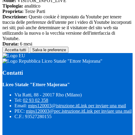
Nome:
VISITOR_INFO1_LIVE
Tipologia:
analitico
Proprieta:
Terze Parti
Descrizione:
Questo cookie è impostato da Youtube per tenere
traccia delle preferenze dell'utente per i video di Youtube incorporati
nei siti; può anche determinare se il visitatore del sito web sta
utilizzando la nuova o la vecchia versione dell'interfaccia di
Youtube.
Durata:
6 mesi
Accetta tutti
Salva le preferenze
Liceo Statale "Ettore Majorana"
Contatti
Liceo Statale "Ettore Majorana"
Via Ratti, 88 - 20017 Rho (Milano)
Tel:
02 93 02 358
Email:
mips120003@istruzione.it
Link per inviare una mail
PEC:
mips120003@pec.istruzione.it
Link per inviare una mail
C.F.: 93527280155