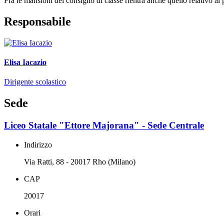
Fra le mansioni del consiglio di classe rientra anche quello relativo ai 
Responsabile
Elisa Iacazio
Dirigente scolastico
Sede
Liceo Statale "Ettore Majorana" - Sede Centrale
Indirizzo
Via Ratti, 88 - 20017 Rho (Milano)
CAP
20017
Orari