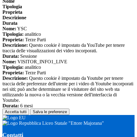
Nome
Tipologia
Proprieta
Descrizione
Durata
Nome:
YSC
Tipologia:
analitico
Proprieta:
Terze Parti
Descrizione:
Questo cookie è impostato da YouTube per tenere
traccia delle visualizzazioni dei video incorporati.
Durata:
Sessione
Nome:
VISITOR_INFO1_LIVE
Tipologia:
analitico
Proprieta:
Terze Parti
Descrizione:
Questo cookie è impostato da Youtube per tenere
traccia delle preferenze dell'utente per i video di Youtube incorporati
nei siti; può anche determinare se il visitatore del sito web sta
utilizzando la nuova o la vecchia versione dell'interfaccia di
Youtube.
Durata:
6 mesi
Accetta tutti
Salva le preferenze
Liceo Statale "Ettore Majorana"
Contatti