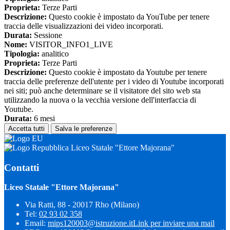
Proprieta:
Terze Parti
Descrizione:
Questo cookie è impostato da YouTube per tenere
traccia delle visualizzazioni dei video incorporati.
Durata:
Sessione
Nome:
VISITOR_INFO1_LIVE
Tipologia:
analitico
Proprieta:
Terze Parti
Descrizione:
Questo cookie è impostato da Youtube per tenere
traccia delle preferenze dell'utente per i video di Youtube incorporati
nei siti; può anche determinare se il visitatore del sito web sta
utilizzando la nuova o la vecchia versione dell'interfaccia di
Youtube.
Durata:
6 mesi
Accetta tutti
Salva le preferenze
Liceo Statale "Ettore Majorana"
Contatti
Liceo Statale "Ettore Majorana"
Via Ratti, 88 - 20017 Rho (Milano)
Tel:
02 93 02 358
Email:
mips120003@istruzione.it
Link per inviare una mail