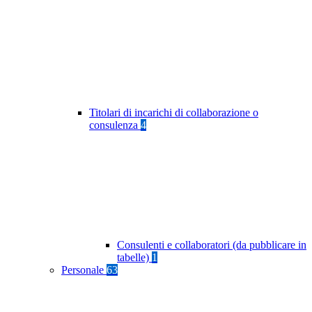
Titolari di incarichi di collaborazione o
consulenza
4
Consulenti e collaboratori (da pubblicare in
tabelle)
1
Personale
63