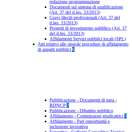
redazione programmazione
Documenti sul sistema di qualificazione
(Art. 37 del d.lgs. 33/2013)
Gravi illeciti professionali (Art. 37 del
d.lgs. 33/2013)
Progetti di investimento pubblico (Art. 37
del d.lgs. 33/2013)
Affidamenti Servizi pubblici locali (SPL)
Atti relativi alle singole procedure di affidamento
di appalti pubblici
6
Pubblicazione - Documenti di gara -
BDNCP
2
Pubblicazione - Dibattito pubblico
Affidamento - Commissioni giudicatrici
3
Affidamento - Pari opportunità e
inclusione lavorativa
Esecutiva - Collegio Consultivo Tecnico