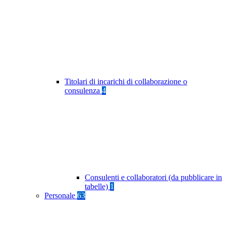
Titolari di incarichi di collaborazione o
consulenza
4
Consulenti e collaboratori (da pubblicare in
tabelle)
1
Personale
63