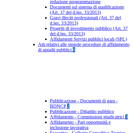
redazione programmazione
Documenti sul sistema di qualificazione
(Art. 37 del d.lgs. 33/2013)
Gravi illeciti professionali (Art. 37 del
d.lgs. 33/2013)
Progetti di investimento pubblico (Art. 37
del d.lgs. 33/2013)
Affidamenti Servizi pubblici locali (SPL)
Atti relativi alle singole procedure di affidamento
di appalti pubblici
6
Pubblicazione - Documenti di gara -
BDNCP
2
Pubblicazione - Dibattito pubblico
Affidamento - Commissioni giudicatrici
3
Affidamento - Pari opportunità e
inclusione lavorativa
Esecutiva - Collegio Consultivo Tecnico