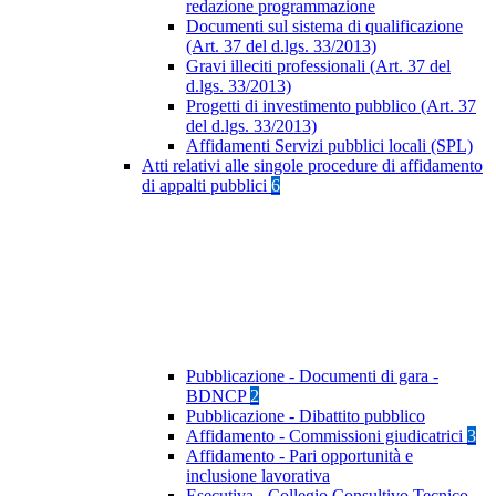
redazione programmazione
Documenti sul sistema di qualificazione
(Art. 37 del d.lgs. 33/2013)
Gravi illeciti professionali (Art. 37 del
d.lgs. 33/2013)
Progetti di investimento pubblico (Art. 37
del d.lgs. 33/2013)
Affidamenti Servizi pubblici locali (SPL)
Atti relativi alle singole procedure di affidamento
di appalti pubblici
6
Pubblicazione - Documenti di gara -
BDNCP
2
Pubblicazione - Dibattito pubblico
Affidamento - Commissioni giudicatrici
3
Affidamento - Pari opportunità e
inclusione lavorativa
Esecutiva - Collegio Consultivo Tecnico