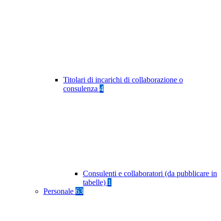
Titolari di incarichi di collaborazione o
consulenza
4
Consulenti e collaboratori (da pubblicare in
tabelle)
1
Personale
63