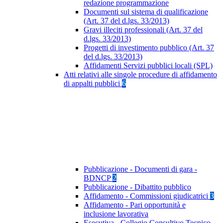
redazione programmazione
Documenti sul sistema di qualificazione
(Art. 37 del d.lgs. 33/2013)
Gravi illeciti professionali (Art. 37 del
d.lgs. 33/2013)
Progetti di investimento pubblico (Art. 37
del d.lgs. 33/2013)
Affidamenti Servizi pubblici locali (SPL)
Atti relativi alle singole procedure di affidamento
di appalti pubblici
6
Pubblicazione - Documenti di gara -
BDNCP
2
Pubblicazione - Dibattito pubblico
Affidamento - Commissioni giudicatrici
3
Affidamento - Pari opportunità e
inclusione lavorativa
Esecutiva - Collegio Consultivo Tecnico