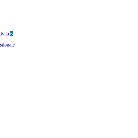
tività
6
stionale