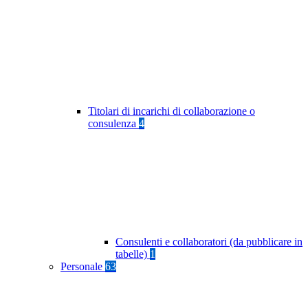
Titolari di incarichi di collaborazione o
consulenza
4
Consulenti e collaboratori (da pubblicare in
tabelle)
1
Personale
63