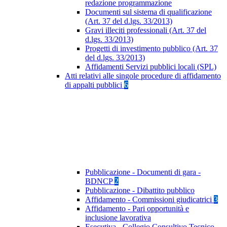
redazione programmazione
Documenti sul sistema di qualificazione
(Art. 37 del d.lgs. 33/2013)
Gravi illeciti professionali (Art. 37 del
d.lgs. 33/2013)
Progetti di investimento pubblico (Art. 37
del d.lgs. 33/2013)
Affidamenti Servizi pubblici locali (SPL)
Atti relativi alle singole procedure di affidamento
di appalti pubblici
6
Pubblicazione - Documenti di gara -
BDNCP
2
Pubblicazione - Dibattito pubblico
Affidamento - Commissioni giudicatrici
3
Affidamento - Pari opportunità e
inclusione lavorativa
Esecutiva - Collegio Consultivo Tecnico