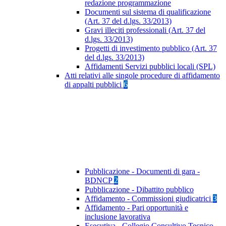
redazione programmazione
Documenti sul sistema di qualificazione
(Art. 37 del d.lgs. 33/2013)
Gravi illeciti professionali (Art. 37 del
d.lgs. 33/2013)
Progetti di investimento pubblico (Art. 37
del d.lgs. 33/2013)
Affidamenti Servizi pubblici locali (SPL)
Atti relativi alle singole procedure di affidamento
di appalti pubblici
6
Pubblicazione - Documenti di gara -
BDNCP
2
Pubblicazione - Dibattito pubblico
Affidamento - Commissioni giudicatrici
3
Affidamento - Pari opportunità e
inclusione lavorativa
Esecutiva - Collegio Consultivo Tecnico