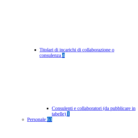
Titolari di incarichi di collaborazione o
consulenza
4
Consulenti e collaboratori (da pubblicare in
tabelle)
1
Personale
63