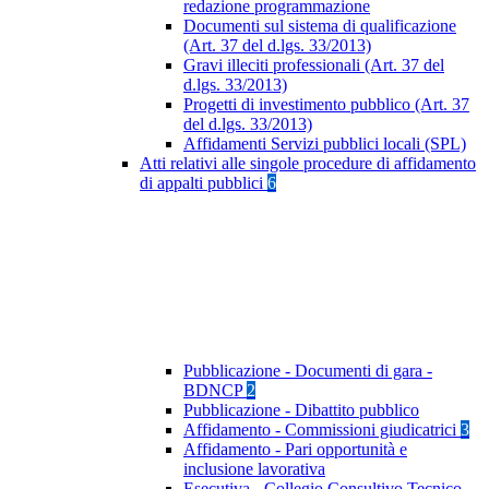
redazione programmazione
Documenti sul sistema di qualificazione
(Art. 37 del d.lgs. 33/2013)
Gravi illeciti professionali (Art. 37 del
d.lgs. 33/2013)
Progetti di investimento pubblico (Art. 37
del d.lgs. 33/2013)
Affidamenti Servizi pubblici locali (SPL)
Atti relativi alle singole procedure di affidamento
di appalti pubblici
6
Pubblicazione - Documenti di gara -
BDNCP
2
Pubblicazione - Dibattito pubblico
Affidamento - Commissioni giudicatrici
3
Affidamento - Pari opportunità e
inclusione lavorativa
Esecutiva - Collegio Consultivo Tecnico