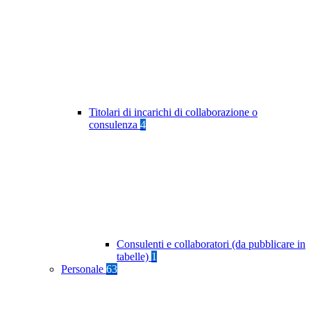
Titolari di incarichi di collaborazione o
consulenza
4
Consulenti e collaboratori (da pubblicare in
tabelle)
1
Personale
63