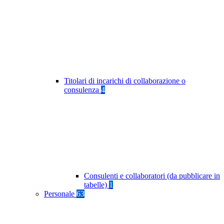
Titolari di incarichi di collaborazione o
consulenza
4
Consulenti e collaboratori (da pubblicare in
tabelle)
1
Personale
63