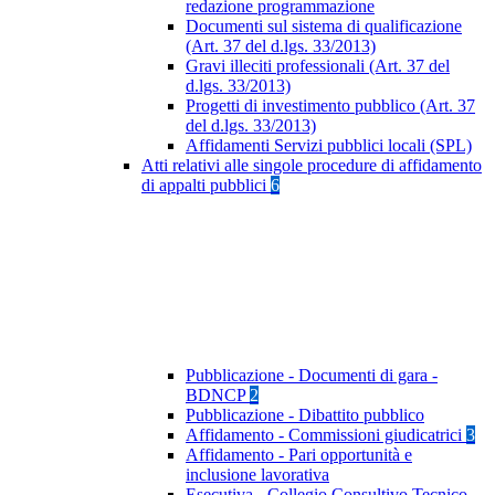
redazione programmazione
Documenti sul sistema di qualificazione
(Art. 37 del d.lgs. 33/2013)
Gravi illeciti professionali (Art. 37 del
d.lgs. 33/2013)
Progetti di investimento pubblico (Art. 37
del d.lgs. 33/2013)
Affidamenti Servizi pubblici locali (SPL)
Atti relativi alle singole procedure di affidamento
di appalti pubblici
6
Pubblicazione - Documenti di gara -
BDNCP
2
Pubblicazione - Dibattito pubblico
Affidamento - Commissioni giudicatrici
3
Affidamento - Pari opportunità e
inclusione lavorativa
Esecutiva - Collegio Consultivo Tecnico