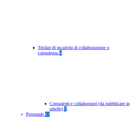
Titolari di incarichi di collaborazione o
consulenza
4
Consulenti e collaboratori (da pubblicare in
tabelle)
1
Personale
63