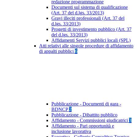
redazione programmazione
Documenti sul sistema di qualificazione
(Art. 37 del d.lgs. 33/2013)
Gravi illeciti professionali (Art. 37 del
d.lgs. 33/2013)
Progetti di investimento pubblico (Art. 37
del d.lgs. 33/2013)
Affidamenti Servizi pubblici locali (SPL)
Atti relativi alle singole procedure di affidamento
di appalti pubblici
6
Pubblicazione - Documenti di gara -
BDNCP
2
Pubblicazione - Dibattito pubblico
Affidamento - Commissioni giudicatrici
3
Affidamento - Pari opportunità e
inclusione lavorativa
Esecutiva - Collegio Consultivo Tecnico