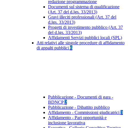
redazione programmazione
Documenti sul sistema di qualificazione
(Art. 37 del d.lgs. 33/2013)
Gravi illeciti professionali (Art. 37 del
d.lgs. 33/2013)
Progetti di investimento pubblico (Art. 37
del d.lgs. 33/2013)
Affidamenti Servizi pubblici locali (SPL)
Atti relativi alle singole procedure di affidamento
di appalti pubblici
6
Pubblicazione - Documenti di gara -
BDNCP
2
Pubblicazione - Dibattito pubblico
Affidamento - Commissioni giudicatrici
3
Affidamento - Pari opportunità e
inclusione lavorativa
Esecutiva - Collegio Consultivo Tecnico