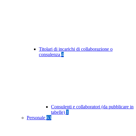
Titolari di incarichi di collaborazione o
consulenza
4
Consulenti e collaboratori (da pubblicare in
tabelle)
1
Personale
63