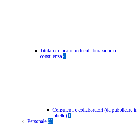
Titolari di incarichi di collaborazione o
consulenza
4
Consulenti e collaboratori (da pubblicare in
tabelle)
1
Personale
63