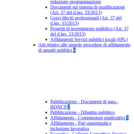
redazione programmazione
Documenti sul sistema di qualificazione
(Art. 37 del d.lgs. 33/2013)
Gravi illeciti professionali (Art. 37 del
d.lgs. 33/2013)
Progetti di investimento pubblico (Art. 37
del d.lgs. 33/2013)
Affidamenti Servizi pubblici locali (SPL)
Atti relativi alle singole procedure di affidamento
di appalti pubblici
6
Pubblicazione - Documenti di gara -
BDNCP
2
Pubblicazione - Dibattito pubblico
Affidamento - Commissioni giudicatrici
3
Affidamento - Pari opportunità e
inclusione lavorativa
Esecutiva - Collegio Consultivo Tecnico