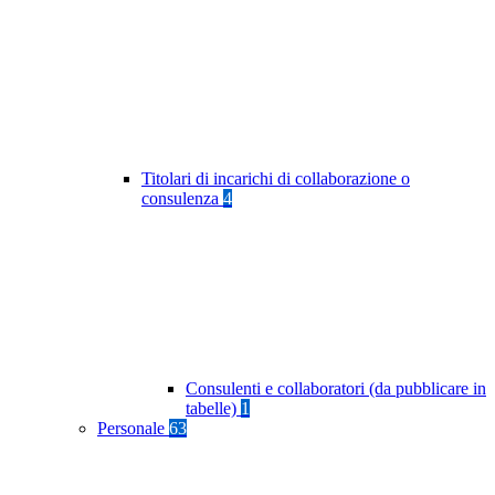
Titolari di incarichi di collaborazione o
consulenza
4
Consulenti e collaboratori (da pubblicare in
tabelle)
1
Personale
63