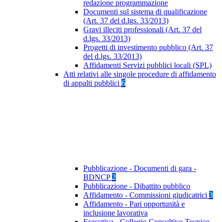
redazione programmazione
Documenti sul sistema di qualificazione
(Art. 37 del d.lgs. 33/2013)
Gravi illeciti professionali (Art. 37 del
d.lgs. 33/2013)
Progetti di investimento pubblico (Art. 37
del d.lgs. 33/2013)
Affidamenti Servizi pubblici locali (SPL)
Atti relativi alle singole procedure di affidamento
di appalti pubblici
6
Pubblicazione - Documenti di gara -
BDNCP
2
Pubblicazione - Dibattito pubblico
Affidamento - Commissioni giudicatrici
3
Affidamento - Pari opportunità e
inclusione lavorativa
Esecutiva - Collegio Consultivo Tecnico