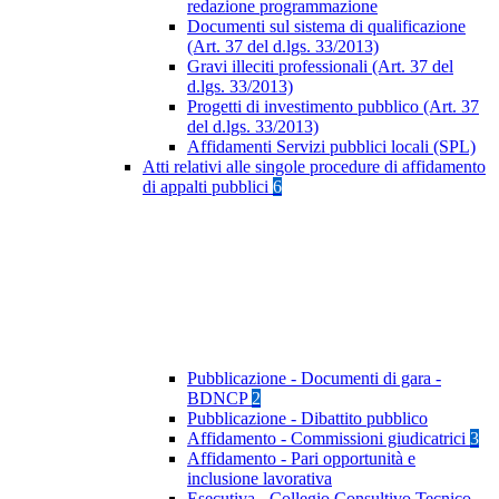
redazione programmazione
Documenti sul sistema di qualificazione
(Art. 37 del d.lgs. 33/2013)
Gravi illeciti professionali (Art. 37 del
d.lgs. 33/2013)
Progetti di investimento pubblico (Art. 37
del d.lgs. 33/2013)
Affidamenti Servizi pubblici locali (SPL)
Atti relativi alle singole procedure di affidamento
di appalti pubblici
6
Pubblicazione - Documenti di gara -
BDNCP
2
Pubblicazione - Dibattito pubblico
Affidamento - Commissioni giudicatrici
3
Affidamento - Pari opportunità e
inclusione lavorativa
Esecutiva - Collegio Consultivo Tecnico