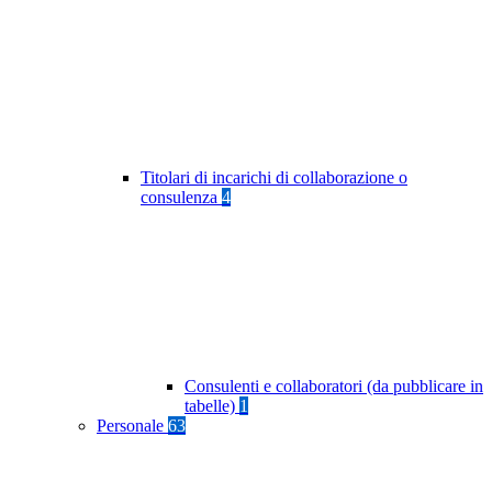
Titolari di incarichi di collaborazione o
consulenza
4
Consulenti e collaboratori (da pubblicare in
tabelle)
1
Personale
63