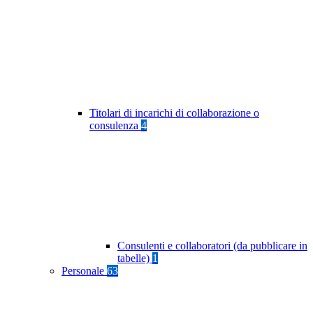
Titolari di incarichi di collaborazione o
consulenza
4
Consulenti e collaboratori (da pubblicare in
tabelle)
1
Personale
63