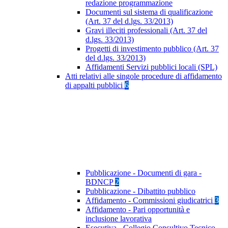
redazione programmazione
Documenti sul sistema di qualificazione
(Art. 37 del d.lgs. 33/2013)
Gravi illeciti professionali (Art. 37 del
d.lgs. 33/2013)
Progetti di investimento pubblico (Art. 37
del d.lgs. 33/2013)
Affidamenti Servizi pubblici locali (SPL)
Atti relativi alle singole procedure di affidamento
di appalti pubblici
6
Pubblicazione - Documenti di gara -
BDNCP
2
Pubblicazione - Dibattito pubblico
Affidamento - Commissioni giudicatrici
3
Affidamento - Pari opportunità e
inclusione lavorativa
Esecutiva - Collegio Consultivo Tecnico