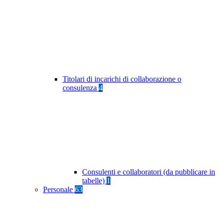
Titolari di incarichi di collaborazione o
consulenza
4
Consulenti e collaboratori (da pubblicare in
tabelle)
1
Personale
63