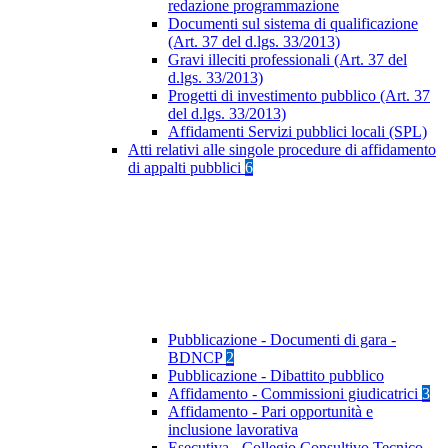
redazione programmazione
Documenti sul sistema di qualificazione
(Art. 37 del d.lgs. 33/2013)
Gravi illeciti professionali (Art. 37 del
d.lgs. 33/2013)
Progetti di investimento pubblico (Art. 37
del d.lgs. 33/2013)
Affidamenti Servizi pubblici locali (SPL)
Atti relativi alle singole procedure di affidamento
di appalti pubblici
6
Pubblicazione - Documenti di gara -
BDNCP
2
Pubblicazione - Dibattito pubblico
Affidamento - Commissioni giudicatrici
3
Affidamento - Pari opportunità e
inclusione lavorativa
Esecutiva - Collegio Consultivo Tecnico