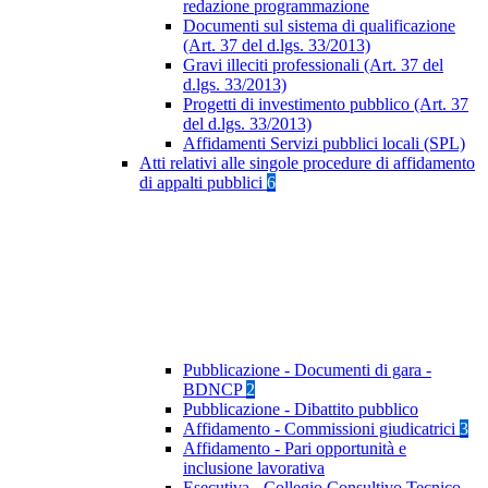
redazione programmazione
Documenti sul sistema di qualificazione
(Art. 37 del d.lgs. 33/2013)
Gravi illeciti professionali (Art. 37 del
d.lgs. 33/2013)
Progetti di investimento pubblico (Art. 37
del d.lgs. 33/2013)
Affidamenti Servizi pubblici locali (SPL)
Atti relativi alle singole procedure di affidamento
di appalti pubblici
6
Pubblicazione - Documenti di gara -
BDNCP
2
Pubblicazione - Dibattito pubblico
Affidamento - Commissioni giudicatrici
3
Affidamento - Pari opportunità e
inclusione lavorativa
Esecutiva - Collegio Consultivo Tecnico