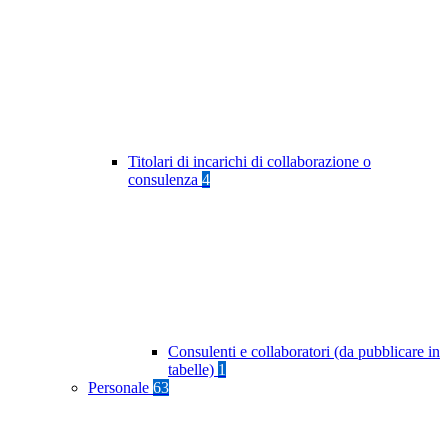
Titolari di incarichi di collaborazione o
consulenza
4
Consulenti e collaboratori (da pubblicare in
tabelle)
1
Personale
63