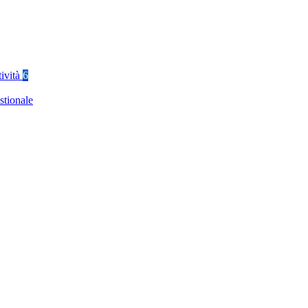
tività
6
stionale