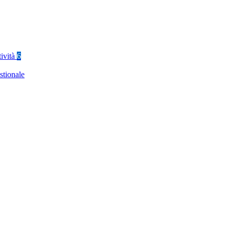
tività
6
stionale