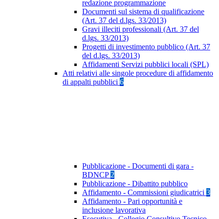
redazione programmazione
Documenti sul sistema di qualificazione
(Art. 37 del d.lgs. 33/2013)
Gravi illeciti professionali (Art. 37 del
d.lgs. 33/2013)
Progetti di investimento pubblico (Art. 37
del d.lgs. 33/2013)
Affidamenti Servizi pubblici locali (SPL)
Atti relativi alle singole procedure di affidamento
di appalti pubblici
6
Pubblicazione - Documenti di gara -
BDNCP
2
Pubblicazione - Dibattito pubblico
Affidamento - Commissioni giudicatrici
3
Affidamento - Pari opportunità e
inclusione lavorativa
Esecutiva - Collegio Consultivo Tecnico