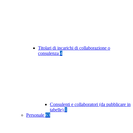
Titolari di incarichi di collaborazione o
consulenza
4
Consulenti e collaboratori (da pubblicare in
tabelle)
1
Personale
63