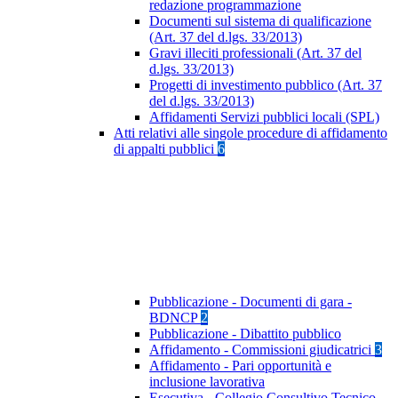
redazione programmazione
Documenti sul sistema di qualificazione
(Art. 37 del d.lgs. 33/2013)
Gravi illeciti professionali (Art. 37 del
d.lgs. 33/2013)
Progetti di investimento pubblico (Art. 37
del d.lgs. 33/2013)
Affidamenti Servizi pubblici locali (SPL)
Atti relativi alle singole procedure di affidamento
di appalti pubblici
6
Pubblicazione - Documenti di gara -
BDNCP
2
Pubblicazione - Dibattito pubblico
Affidamento - Commissioni giudicatrici
3
Affidamento - Pari opportunità e
inclusione lavorativa
Esecutiva - Collegio Consultivo Tecnico