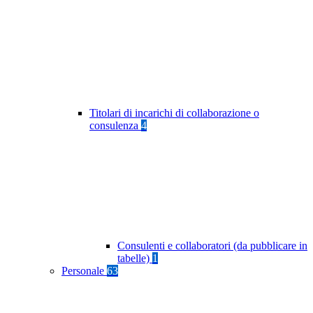
Titolari di incarichi di collaborazione o
consulenza
4
Consulenti e collaboratori (da pubblicare in
tabelle)
1
Personale
63