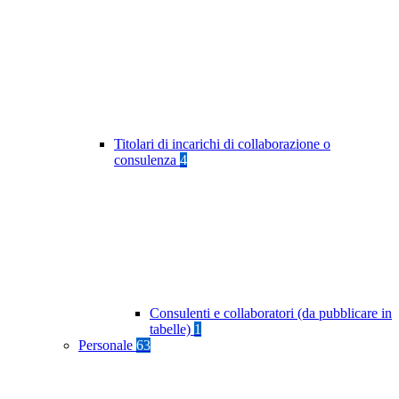
Titolari di incarichi di collaborazione o
consulenza
4
Consulenti e collaboratori (da pubblicare in
tabelle)
1
Personale
63