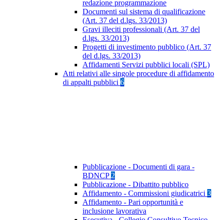
redazione programmazione
Documenti sul sistema di qualificazione
(Art. 37 del d.lgs. 33/2013)
Gravi illeciti professionali (Art. 37 del
d.lgs. 33/2013)
Progetti di investimento pubblico (Art. 37
del d.lgs. 33/2013)
Affidamenti Servizi pubblici locali (SPL)
Atti relativi alle singole procedure di affidamento
di appalti pubblici
6
Pubblicazione - Documenti di gara -
BDNCP
2
Pubblicazione - Dibattito pubblico
Affidamento - Commissioni giudicatrici
3
Affidamento - Pari opportunità e
inclusione lavorativa
Esecutiva - Collegio Consultivo Tecnico