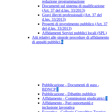
redazione programmazione
Documenti sul sistema di qualificazione
(Art. 37 del d.lgs. 33/2013)
Gravi illeciti professionali (Art. 37 del
d.lgs. 33/2013)
Progetti di investimento pubblico (Art. 37
del d.lgs. 33/2013)
Affidamenti Servizi pubblici locali (SPL)
Atti relativi alle singole procedure di affidamento
di appalti pubblici
6
Pubblicazione - Documenti di gara -
BDNCP
2
Pubblicazione - Dibattito pubblico
Affidamento - Commissioni giudicatrici
3
Affidamento - Pari opportunità e
inclusione lavorativa
Esecutiva - Collegio Consultivo Tecnico