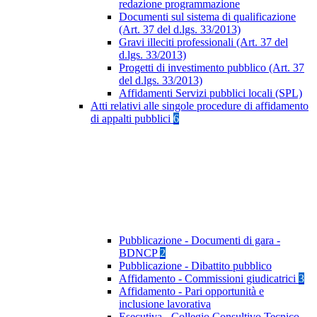
redazione programmazione
Documenti sul sistema di qualificazione
(Art. 37 del d.lgs. 33/2013)
Gravi illeciti professionali (Art. 37 del
d.lgs. 33/2013)
Progetti di investimento pubblico (Art. 37
del d.lgs. 33/2013)
Affidamenti Servizi pubblici locali (SPL)
Atti relativi alle singole procedure di affidamento
di appalti pubblici
6
Pubblicazione - Documenti di gara -
BDNCP
2
Pubblicazione - Dibattito pubblico
Affidamento - Commissioni giudicatrici
3
Affidamento - Pari opportunità e
inclusione lavorativa
Esecutiva - Collegio Consultivo Tecnico