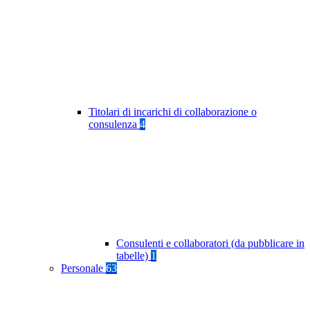
Titolari di incarichi di collaborazione o
consulenza
4
Consulenti e collaboratori (da pubblicare in
tabelle)
1
Personale
63