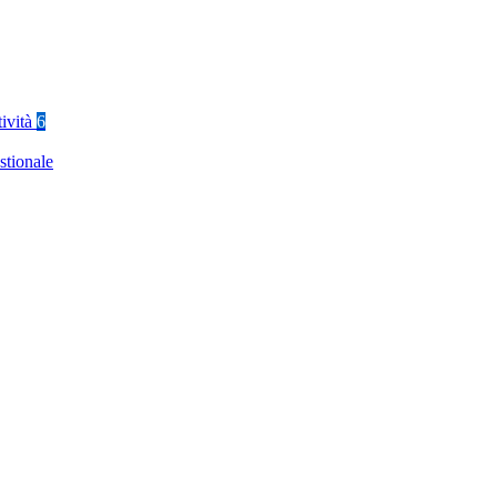
tività
6
stionale