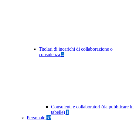
Titolari di incarichi di collaborazione o
consulenza
4
Consulenti e collaboratori (da pubblicare in
tabelle)
1
Personale
63