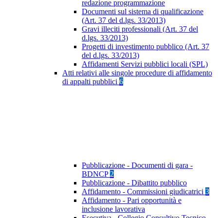
redazione programmazione
Documenti sul sistema di qualificazione
(Art. 37 del d.lgs. 33/2013)
Gravi illeciti professionali (Art. 37 del
d.lgs. 33/2013)
Progetti di investimento pubblico (Art. 37
del d.lgs. 33/2013)
Affidamenti Servizi pubblici locali (SPL)
Atti relativi alle singole procedure di affidamento
di appalti pubblici
6
Pubblicazione - Documenti di gara -
BDNCP
2
Pubblicazione - Dibattito pubblico
Affidamento - Commissioni giudicatrici
3
Affidamento - Pari opportunità e
inclusione lavorativa
Esecutiva - Collegio Consultivo Tecnico