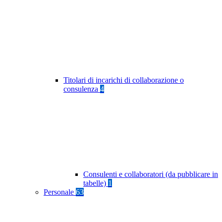
Titolari di incarichi di collaborazione o
consulenza
4
Consulenti e collaboratori (da pubblicare in
tabelle)
1
Personale
63