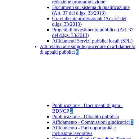
redazione programmazione
Documenti sul sistema di qualificazione
(Art. 37 del d.lgs. 33/2013)
Gravi illeciti professionali (Art. 37 del
d.lgs. 33/2013)
Progetti di investimento pubblico (Art. 37
del d.lgs. 33/2013)
Affidamenti Servizi pubblici locali (SPL)
Atti relativi alle singole procedure di affidamento
di appalti pubblici
6
Pubblicazione - Documenti di gara -
BDNCP
2
Pubblicazione - Dibattito pubblico
Affidamento - Commissioni giudicatrici
3
Affidamento - Pari opportunità e
inclusione lavorativa
Esecutiva - Collegio Consultivo Tecnico