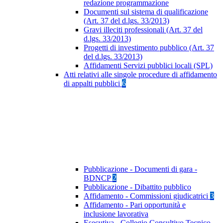
redazione programmazione
Documenti sul sistema di qualificazione
(Art. 37 del d.lgs. 33/2013)
Gravi illeciti professionali (Art. 37 del
d.lgs. 33/2013)
Progetti di investimento pubblico (Art. 37
del d.lgs. 33/2013)
Affidamenti Servizi pubblici locali (SPL)
Atti relativi alle singole procedure di affidamento
di appalti pubblici
6
Pubblicazione - Documenti di gara -
BDNCP
2
Pubblicazione - Dibattito pubblico
Affidamento - Commissioni giudicatrici
3
Affidamento - Pari opportunità e
inclusione lavorativa
Esecutiva - Collegio Consultivo Tecnico