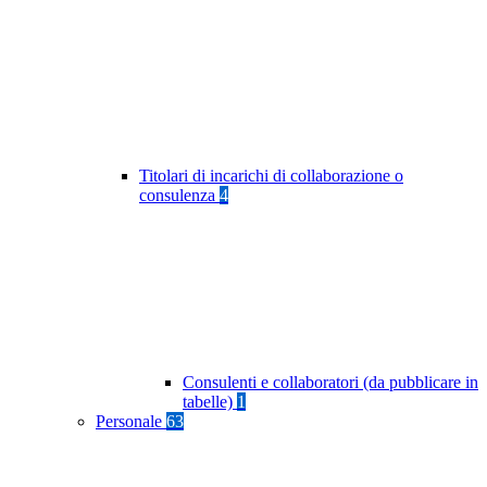
Titolari di incarichi di collaborazione o
consulenza
4
Consulenti e collaboratori (da pubblicare in
tabelle)
1
Personale
63