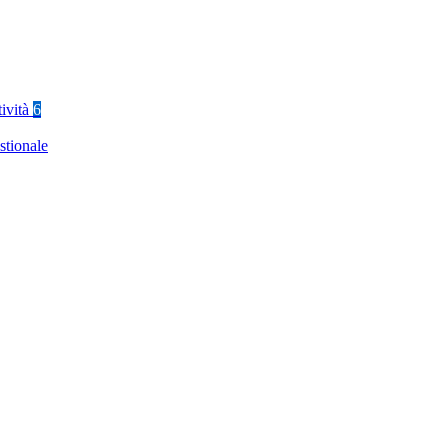
tività
6
stionale