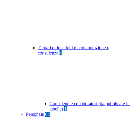
Titolari di incarichi di collaborazione o
consulenza
4
Consulenti e collaboratori (da pubblicare in
tabelle)
1
Personale
63