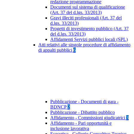
redazione programmazione
Documenti sul sistema di qualificazione
(Art. 37 del d.lgs. 33/2013)
Gravi illeciti professionali (Art. 37 del
d.lgs. 33/2013)
Progetti di investimento pubblico (Art. 37
del d.lgs. 33/2013)
Affidamenti Servizi pubblici locali (SPL)
Atti relativi alle singole procedure di affidamento
di appalti pubblici
6
Pubblicazione - Documenti di gara -
BDNCP
2
Pubblicazione - Dibattito pubblico
Affidamento - Commissioni giudicatrici
3
Affidamento - Pari opportunità e
inclusione lavorativa
Esecutiva - Collegio Consultivo Tecnico